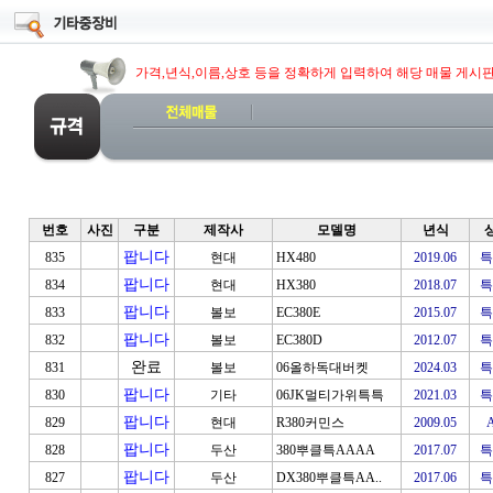
가격,년식,이름,상호 등을 정확하게 입력하여 해당 매물 게시
번호
사진
구분
제작사
모델명
년식
팝니다
835
현대
HX480
2019.06
특
팝니다
834
현대
HX380
2018.07
특
팝니다
833
볼보
EC380E
2015.07
특
팝니다
832
볼보
EC380D
2012.07
특
완료
831
볼보
06올하독대버켓
2024.03
특
팝니다
830
기타
06JK멀티가위특특
2021.03
특
팝니다
829
현대
R380커민스
2009.05
팝니다
828
두산
380뿌클특AAAA
2017.07
특
팝니다
827
두산
DX380뿌클특AA..
2017.06
특