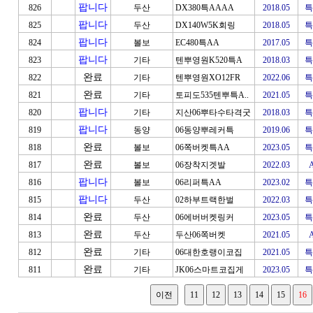
팝니다
826
두산
DX380특AAAA
2018.05
특
팝니다
825
두산
DX140W5K회링
2018.05
특
팝니다
824
볼보
EC480특AA
2017.05
특
팝니다
823
기타
텐뿌영원K520특A
2018.03
특
완료
822
기타
텐뿌영원XO12FR
2022.06
특
완료
821
기타
토피도535텐뿌특A..
2021.05
특
팝니다
820
기타
지산06뿌타수타격굿
2018.03
특
팝니다
819
동양
06동양뿌레커특
2019.06
특
완료
818
볼보
06쪽버켓특AA
2023.05
특
완료
817
볼보
06장착지겟발
2022.03
팝니다
816
볼보
06리퍼특AA
2023.02
특
팝니다
815
두산
02하부트랙한벌
2022.03
특
완료
814
두산
06에버버켓링커
2023.05
특
완료
813
두산
두산06쪽버켓
2021.05
완료
812
기타
06대한호랭이코집
2021.05
특
완료
811
기타
JK06스마트코집게
2023.05
특