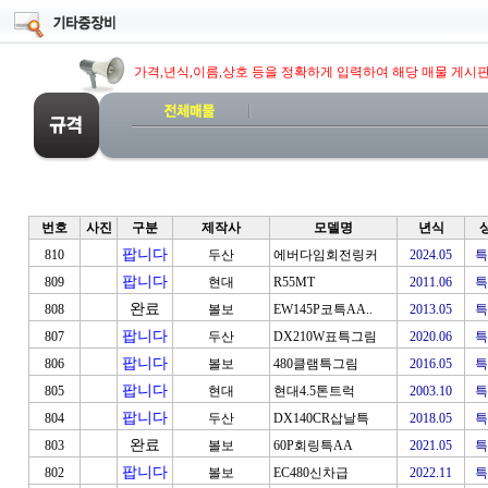
가격,년식,이름,상호 등을 정확하게 입력하여 해당 매물 게시
번호
사진
구분
제작사
모델명
년식
팝니다
810
두산
에버다임회전링커
2024.05
특
팝니다
809
현대
R55MT
2011.06
특
완료
808
볼보
EW145P코특AA..
2013.05
특
팝니다
807
두산
DX210W표특그림
2020.06
특
팝니다
806
볼보
480클램특그림
2016.05
특
팝니다
805
현대
현대4.5톤트럭
2003.10
특
팝니다
804
두산
DX140CR삽날특
2018.05
특
완료
803
볼보
60P회링특AA
2021.05
특
팝니다
802
볼보
EC480신차급
2022.11
특