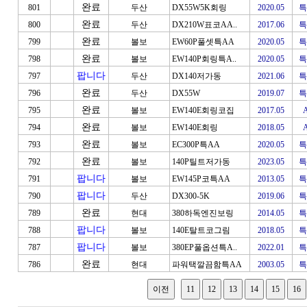
완료
801
두산
DX55W5K회링
2020.05
특
완료
800
두산
DX210W표코AA..
2017.06
특
완료
799
볼보
EW60P풀셋특AA
2020.05
특
완료
798
볼보
EW140P회링특A..
2020.05
특
팝니다
797
두산
DX140저가동
2021.06
특
완료
796
두산
DX55W
2019.07
특
완료
795
볼보
EW140E회링코집
2017.05
완료
794
볼보
EW140E회링
2018.05
완료
793
볼보
EC300P특AA
2020.05
특
완료
792
볼보
140P틸트저가동
2023.05
특
팝니다
791
볼보
EW145P코특AA
2013.05
특
팝니다
790
두산
DX300-5K
2019.06
특
완료
789
현대
380하독엔진보링
2014.05
특
팝니다
788
볼보
140E탈트코그림
2018.05
특
팝니다
787
볼보
380EP풀옵션특A..
2022.01
특
완료
786
현대
파워택깔끔함특AA
2003.05
특